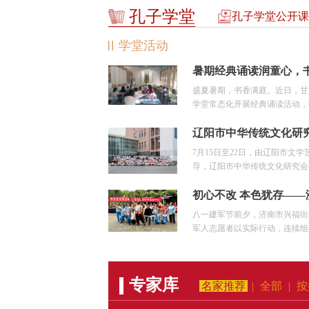
孔子学堂
孔子学堂公开课
学堂活动
盛夏暑期，书香满庭。近日，甘
学堂常态化开展经典诵读活动，学
7月15日至22日，由辽阳市文
导，辽阳市中华传统文化研究会孔
八一建军节前夕，济南市兴福街
军人志愿者以实际行动，连续组织
专家库
名家推荐
|
全部
|
按