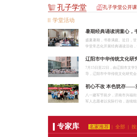
孔子学堂
孔子学堂公开课
学堂活动
盛夏暑期，书香满庭。近日，甘
学堂常态化开展经典诵读活动，学
7月15日至22日，由辽阳市文
导，辽阳市中华传统文化研究会孔
八一建军节前夕，济南市兴福街
军人志愿者以实际行动，连续组织
专家库
名家推荐
|
全部
|
按