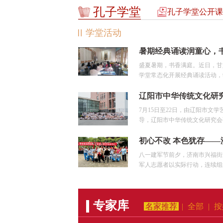
孔子学堂
孔子学堂公开课
学堂活动
盛夏暑期，书香满庭。近日，甘
学堂常态化开展经典诵读活动，学
7月15日至22日，由辽阳市文
导，辽阳市中华传统文化研究会孔
八一建军节前夕，济南市兴福街
军人志愿者以实际行动，连续组织
专家库
名家推荐
|
全部
|
按