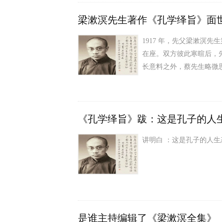
梁漱溟先生著作《孔学绎旨》面
1917 年，先父梁漱溟
在座。双方彼此寒暄后，先
长意料之外，蔡先生略微思
《孔学绎旨》跋：这是孔子的人
讲明白 ：这是孔子的人生
是谁主持编辑了《梁漱溟全集》