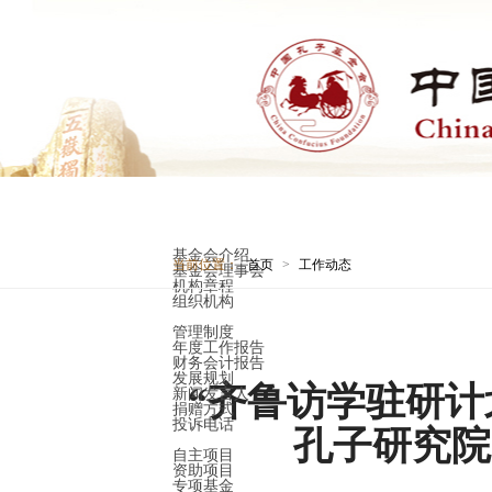
首页
关于我们
基金会介绍
当前位置：
首页
>
工作动态
基金会理事会
机构章程
组织机构
信息公开
管理制度
年度工作报告
财务会计报告
发展规划
“齐鲁访学驻研计
新闻发言人
捐赠方式
投诉电话
孔子研究院
公益项目
自主项目
资助项目
专项基金