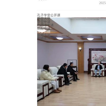
新闻动态
2025
季羡林研究
梁漱溟研究
孔子学堂
孔子学堂公开课
学堂大使
学堂申请
志愿者申请
捐献申请
我要捐赠
捐赠方式
捐赠查询